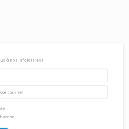
 à nos infolettres !
nté
cherche