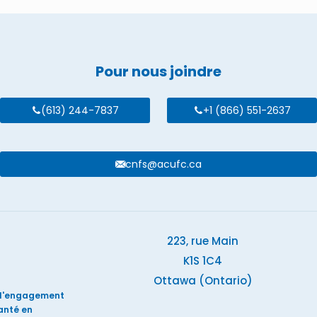
Pour nous joindre
(613) 244-7837
+1 (866) 551-2637
cnfs@acufc.ca
223, rue Main
K1S 1C4
Ottawa (Ontario)
e l'engagement
santé en