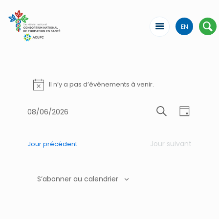
EN
Il n’y a pas d’évènements à venir.
Notice
Recherche
Naviga
08/06/2026
Jour
de
Sélectionnez
Recherche
et
une
vues
navigation
date.
Évène
Jour suivant
Jour précédent
de
vues
S’abonner au calendrier
Évènemen