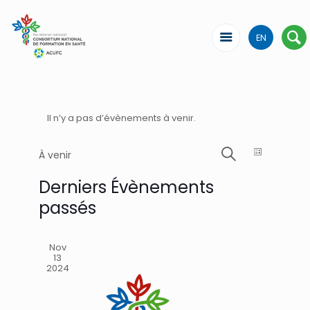
EN
Il n’y a pas d’évènements à venir.
Recherche
Naviga
À venir
Liste
de
Sélectionnez
Recherche
et
une
vues
Derniers Évènements
navigation
date.
Évène
passés
de
vues
Nov
Évènemen
13
2024